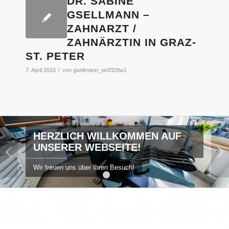
DR. SABINE
GSELLMANN –
ZAHNARZT /
ZAHNÄRZTIN IN GRAZ-
ST. PETER
/
7. April 2016
von
gsellmann_wr0328w1
HERZLICH WILLKOMMEN AUF
UNSERER WEBSEITE!
Weiter
Wir freuen uns über Ihren Besuch!
1
2
3