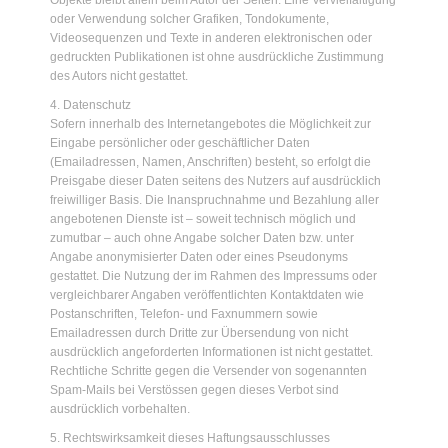
Objekte bleibt allein beim Autor der Seiten. Eine Vervielfältigung
oder Verwendung solcher Grafiken, Tondokumente,
Videosequenzen und Texte in anderen elektronischen oder
gedruckten Publikationen ist ohne ausdrückliche Zustimmung
des Autors nicht gestattet.
4. Datenschutz
Sofern innerhalb des Internetangebotes die Möglichkeit zur
Eingabe persönlicher oder geschäftlicher Daten
(Emailadressen, Namen, Anschriften) besteht, so erfolgt die
Preisgabe dieser Daten seitens des Nutzers auf ausdrücklich
freiwilliger Basis. Die Inanspruchnahme und Bezahlung aller
angebotenen Dienste ist – soweit technisch möglich und
zumutbar – auch ohne Angabe solcher Daten bzw. unter
Angabe anonymisierter Daten oder eines Pseudonyms
gestattet. Die Nutzung der im Rahmen des Impressums oder
vergleichbarer Angaben veröffentlichten Kontaktdaten wie
Postanschriften, Telefon- und Faxnummern sowie
Emailadressen durch Dritte zur Übersendung von nicht
ausdrücklich angeforderten Informationen ist nicht gestattet.
Rechtliche Schritte gegen die Versender von sogenannten
Spam-Mails bei Verstössen gegen dieses Verbot sind
ausdrücklich vorbehalten.
5. Rechtswirksamkeit dieses Haftungsausschlusses