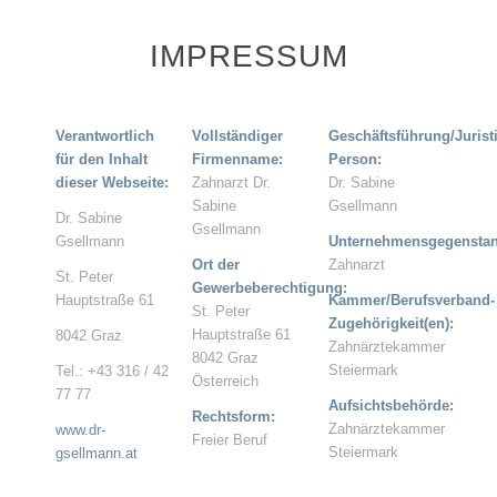
IMPRESSUM
Verantwortlich
Vollständiger
Geschäftsführung/Jurist
für den Inhalt
Firmenname:
Person:
dieser Webseite:
Zahnarzt Dr.
Dr. Sabine
Sabine
Gsellmann
Dr. Sabine
Gsellmann
Gsellmann
Unternehmensgegenstan
Ort der
Zahnarzt
St. Peter
Gewerbeberechtigung:
Hauptstraße 61
Kammer/Berufsverband-
St. Peter
Zugehörigkeit(en):
Hauptstraße 61
8042 Graz
Zahnärztekammer
8042 Graz
Steiermark
Tel.: +43 316 / 42
Österreich
77 77
Aufsichtsbehörde:
Rechtsform:
Zahnärztekammer
www.dr-
Freier Beruf
Steiermark
gsellmann.at