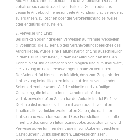
Alle Angebote sind freibleibend und unverbindlich. Der Autor
behält es sich ausdrücklich vor, Teile der Seiten oder das
gesamte Angebot ohne gesonderte Ankündigung zu verändern,
zu ergänzen, zu löschen oder die Veröffentlichung zeitweise
oder endgültig einzustellen.
2. Verweise und Links
Bei direkten oder indirekten Verweisen auf fremde Webseiten
(Hyperlinks), die außerhalb des Verantwortungsbereiches des
Autors liegen, würde eine Haftungsverpflichtung ausschließlich
in dem Fall in Kraft treten, in dem der Autor von den Inhalten
Kenntnis hat und es ihm technisch möglich und zumutbar wäre,
die Nutzung im Falle rechtswidriger Inhalte zu verhindern.
Der Autor erklärt hiermit ausdrücklich, dass zum Zeitpunkt der
Linksetzung keine illegalen Inhalte auf den zu verlinkenden
Seiten erkennbar waren. Auf die aktuelle und zukünftige
Gestaltung, die Inhalte oder die Urheberschaft der
verlinkten/verknüpften Seiten hat der Autor keinerlei Einfluss.
Deshalb distanziert er sich hiermit ausdrücklich von allen
Inhalten aller verlinkten /verknüpften Seiten, die nach der
Linksetzung verändert wurden. Diese Feststellung gilt für alle
innerhalb des eigenen Internetangebotes gesetzten Links und
Verweise sowie für Fremdeinträge in vom Autor eingerichteten
Gästebüchern, Diskussionsforen, Linkverzeichnissen,