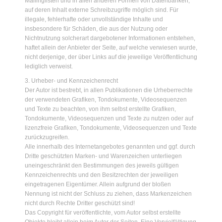
Mailinglisten und in allen anderen Formen von Datenbanken,
auf deren Inhalt externe Schreibzugriffe möglich sind. Für
illegale, fehlerhafte oder unvollständige Inhalte und
insbesondere für Schäden, die aus der Nutzung oder
Nichtnutzung solcherart dargebotener Informationen entstehen,
haftet allein der Anbieter der Seite, auf welche verwiesen wurde,
nicht derjenige, der über Links auf die jeweilige Veröffentlichung
lediglich verweist.
3. Urheber- und Kennzeichenrecht
Der Autor ist bestrebt, in allen Publikationen die Urheberrechte
der verwendeten Grafiken, Tondokumente, Videosequenzen
und Texte zu beachten, von ihm selbst erstellte Grafiken,
Tondokumente, Videosequenzen und Texte zu nutzen oder auf
lizenzfreie Grafiken, Tondokumente, Videosequenzen und Texte
zurückzugreifen.
Alle innerhalb des Internetangebotes genannten und ggf. durch
Dritte geschützten Marken- und Warenzeichen unterliegen
uneingeschränkt den Bestimmungen des jeweils gültigen
Kennzeichenrechts und den Besitzrechten der jeweiligen
eingetragenen Eigentümer. Allein aufgrund der bloßen
Nennung ist nicht der Schluss zu ziehen, dass Markenzeichen
nicht durch Rechte Dritter geschützt sind!
Das Copyright für veröffentlichte, vom Autor selbst erstellte