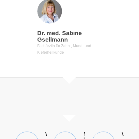
Dr. med. Sabine
Gsellmann
Fachärztin für Zahn-, Mund- und
Kieferheilkunde
WOHLFÜHLEN
MENSCHLICHKEIT
VERT