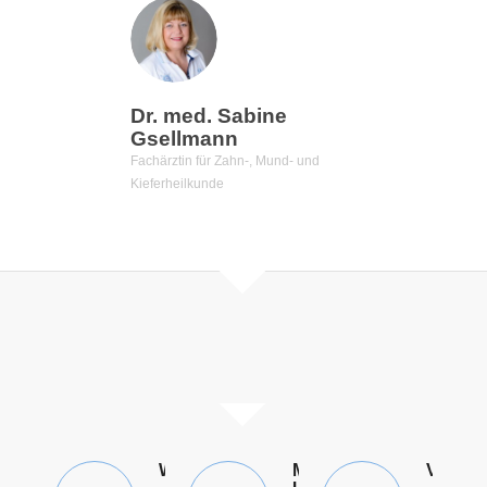
Dr. med. Sabine
Gsellmann
Fachärztin für Zahn-, Mund- und
Kieferheilkunde
WOHLFÜHLEN
MENSCHLICHKEIT
VERT