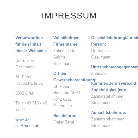
IMPRESSUM
Verantwortlich
Vollständiger
Geschäftsführung/Jurist
für den Inhalt
Firmenname:
Person:
dieser Webseite:
Zahnarzt Dr.
Dr. Sabine
Sabine
Gsellmann
Dr. Sabine
Gsellmann
Gsellmann
Unternehmensgegenstan
Ort der
Zahnarzt
St. Peter
Gewerbeberechtigung:
Hauptstraße 61
Kammer/Berufsverband-
St. Peter
Zugehörigkeit(en):
Hauptstraße 61
8042 Graz
Zahnärztekammer
8042 Graz
Steiermark
Tel.: +43 316 / 42
Österreich
77 77
Aufsichtsbehörde:
Rechtsform:
Zahnärztekammer
www.dr-
Freier Beruf
Steiermark
gsellmann.at