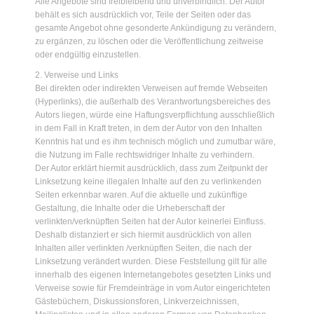
Alle Angebote sind freibleibend und unverbindlich. Der Autor
behält es sich ausdrücklich vor, Teile der Seiten oder das
gesamte Angebot ohne gesonderte Ankündigung zu verändern,
zu ergänzen, zu löschen oder die Veröffentlichung zeitweise
oder endgültig einzustellen.
2. Verweise und Links
Bei direkten oder indirekten Verweisen auf fremde Webseiten
(Hyperlinks), die außerhalb des Verantwortungsbereiches des
Autors liegen, würde eine Haftungsverpflichtung ausschließlich
in dem Fall in Kraft treten, in dem der Autor von den Inhalten
Kenntnis hat und es ihm technisch möglich und zumutbar wäre,
die Nutzung im Falle rechtswidriger Inhalte zu verhindern.
Der Autor erklärt hiermit ausdrücklich, dass zum Zeitpunkt der
Linksetzung keine illegalen Inhalte auf den zu verlinkenden
Seiten erkennbar waren. Auf die aktuelle und zukünftige
Gestaltung, die Inhalte oder die Urheberschaft der
verlinkten/verknüpften Seiten hat der Autor keinerlei Einfluss.
Deshalb distanziert er sich hiermit ausdrücklich von allen
Inhalten aller verlinkten /verknüpften Seiten, die nach der
Linksetzung verändert wurden. Diese Feststellung gilt für alle
innerhalb des eigenen Internetangebotes gesetzten Links und
Verweise sowie für Fremdeinträge in vom Autor eingerichteten
Gästebüchern, Diskussionsforen, Linkverzeichnissen,