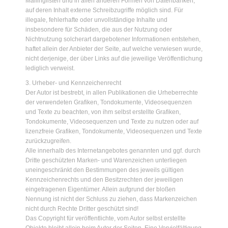
Mailinglisten und in allen anderen Formen von Datenbanken,
auf deren Inhalt externe Schreibzugriffe möglich sind. Für
illegale, fehlerhafte oder unvollständige Inhalte und
insbesondere für Schäden, die aus der Nutzung oder
Nichtnutzung solcherart dargebotener Informationen entstehen,
haftet allein der Anbieter der Seite, auf welche verwiesen wurde,
nicht derjenige, der über Links auf die jeweilige Veröffentlichung
lediglich verweist.
3. Urheber- und Kennzeichenrecht
Der Autor ist bestrebt, in allen Publikationen die Urheberrechte
der verwendeten Grafiken, Tondokumente, Videosequenzen
und Texte zu beachten, von ihm selbst erstellte Grafiken,
Tondokumente, Videosequenzen und Texte zu nutzen oder auf
lizenzfreie Grafiken, Tondokumente, Videosequenzen und Texte
zurückzugreifen.
Alle innerhalb des Internetangebotes genannten und ggf. durch
Dritte geschützten Marken- und Warenzeichen unterliegen
uneingeschränkt den Bestimmungen des jeweils gültigen
Kennzeichenrechts und den Besitzrechten der jeweiligen
eingetragenen Eigentümer. Allein aufgrund der bloßen
Nennung ist nicht der Schluss zu ziehen, dass Markenzeichen
nicht durch Rechte Dritter geschützt sind!
Das Copyright für veröffentlichte, vom Autor selbst erstellte