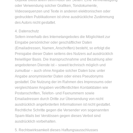
Objekte bleibt allein beim Autor der Seiten. Eine Vervielfältigung
oder Verwendung solcher Grafiken, Tondokumente,
Videosequenzen und Texte in anderen elektronischen oder
gedruckten Publikationen ist ohne ausdrückliche Zustimmung
des Autors nicht gestattet.
4. Datenschutz
Sofern innerhalb des Internetangebotes die Möglichkeit zur
Eingabe persönlicher oder geschäftlicher Daten
(Emailadressen, Namen, Anschriften) besteht, so erfolgt die
Preisgabe dieser Daten seitens des Nutzers auf ausdrücklich
freiwilliger Basis. Die Inanspruchnahme und Bezahlung aller
angebotenen Dienste ist – soweit technisch möglich und
zumutbar – auch ohne Angabe solcher Daten bzw. unter
Angabe anonymisierter Daten oder eines Pseudonyms
gestattet. Die Nutzung der im Rahmen des Impressums oder
vergleichbarer Angaben veröffentlichten Kontaktdaten wie
Postanschriften, Telefon- und Faxnummern sowie
Emailadressen durch Dritte zur Übersendung von nicht
ausdrücklich angeforderten Informationen ist nicht gestattet.
Rechtliche Schritte gegen die Versender von sogenannten
Spam-Mails bei Verstössen gegen dieses Verbot sind
ausdrücklich vorbehalten.
5. Rechtswirksamkeit dieses Haftungsausschlusses