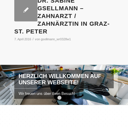
DR. SABINE
GSELLMANN –
ZAHNARZT /
ZAHNÄRZTIN IN GRAZ-
ST. PETER
/
7. April 2016
von
gsellmann_wr0328w1
HERZLICH WILLKOMMEN AUF
UNSERER WEBSEITE!
Weiter
Wir freuen uns über Ihren Besuch!
1
2
3