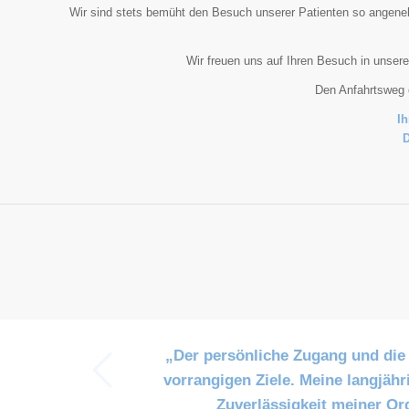
Wir sind stets bemüht den Besuch unserer Patienten so angeneh
Wir freuen uns auf Ihren Besuch in unser
Den Anfahrtsweg 
Ih
D
k
„Der persönliche Zugang und die
vorrangigen Ziele. Meine langjäh
Zuverlässigkeit meiner Ord