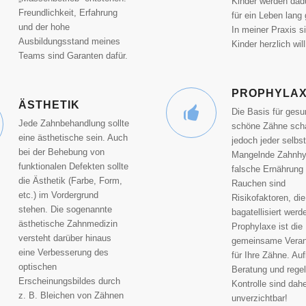
Kinder werden dadu
Freundlichkeit, Erfahrung
für ein Leben lang 
und der hohe
In meiner Praxis s
Ausbildungsstand meines
Kinder herzlich wi
Teams sind Garanten dafür.
PROPHYLA
ÄSTHETIK
Die Basis für ges
Jede Zahnbehandlung sollte
schöne Zähne scha
eine ästhetische sein. Auch
jedoch jeder selbst
bei der Behebung von
Mangelnde Zahnhy
funktionalen Defekten sollte
falsche Ernährung
die Ästhetik (Farbe, Form,
Rauchen sind
etc.) im Vordergrund
Risikofaktoren, die
stehen. Die sogenannte
bagatellisiert werd
ästhetische Zahnmedizin
Prophylaxe ist die
versteht darüber hinaus
gemeinsame Veran
eine Verbesserung des
für Ihre Zähne. Auf
optischen
Beratung und rege
Erscheinungsbildes durch
Kontrolle sind dah
z. B. Bleichen von Zähnen
unverzichtbar!