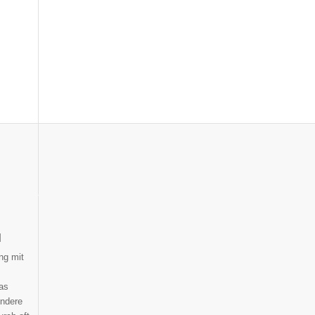
N
ng mit
das
ondere