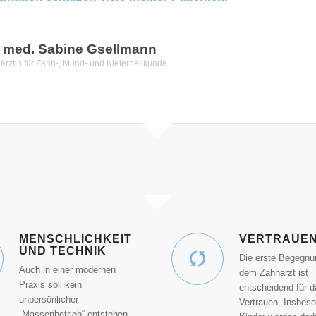
. med. Sabine Gsellmann
ärztin für Zahn-, Mund- und Kieferheilkunde
MENSCHLICHKEIT
VERTRAUE
UND TECHNIK
Die erste Begegnu
Auch in einer modernen
dem Zahnarzt ist
Praxis soll kein
entscheidend für 
unpersönlicher
Vertrauen. Insbes
„Massenbetrieb“ entstehen.