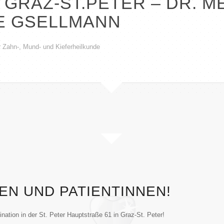
 GRAZ-ST.PETER – DR. M
E GSELLMANN
r Zahn-, Mund- und Kieferheilkunde
TEN UND PATIENTINNEN!
nation in der St. Peter Hauptstraße 61 in Graz-St. Peter!