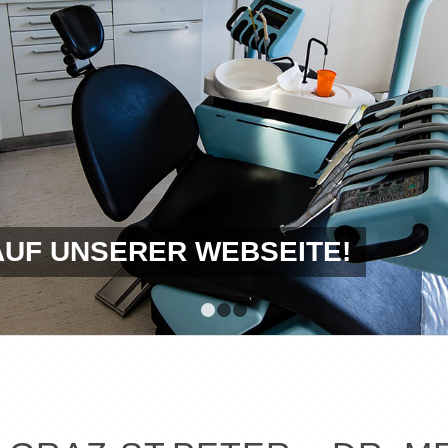
AUF UNSERER WEBSEITE!
1
2
3