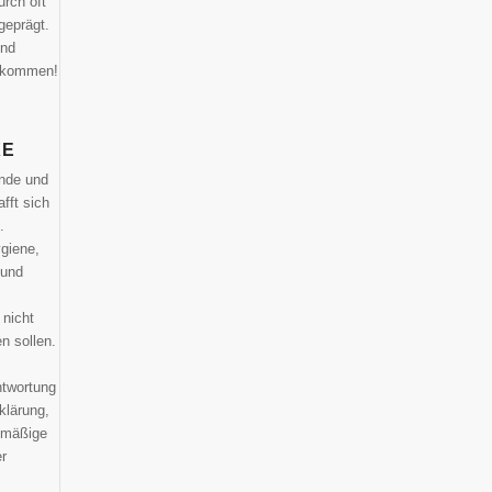
rch oft
geprägt.
ind
llkommen!
XE
unde und
fft sich
.
giene,
 und
 nicht
en sollen.
twortung
klärung,
lmäßige
er