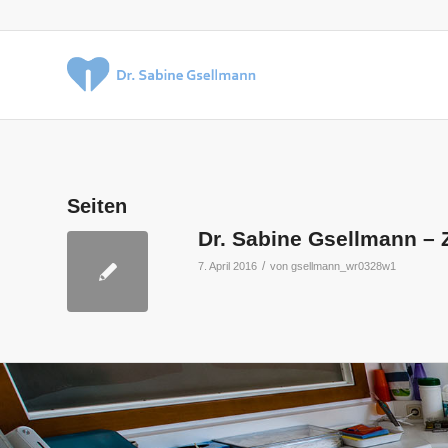
Seiten
Dr. Sabine Gsellmann – Z
/
7. April 2016
von
gsellmann_wr0328w1